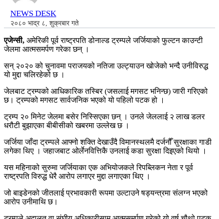
NEWS DESK
२०८० भाद्र ८, शुक्रबार गते
एजेन्सी,
अमेरिकी पूर्व राष्ट्रपति डोनाल्ड ट्रम्पले जर्जियाको फुल्टन काउन्टी
जेलमा आत्मसमर्पण गरेका छन् ।
सन् २०२० को चुनावमा पराजयको नतिजा उल्ट्याउन खोजेको भन्दै उनीविरुद्ध
यो मुद्दा चलिरहेको छ ।
जेलबाट ट्रम्पको आधिकारिक तस्बिर (जसलाई मगसट भनिन्छ) जारी गरिएको
छ। ट्रम्पको मगसट सार्वजनिक भएको यो पहिलो पटक हो ।
ट्रम्प २० मिनेट जेलमा बसेर निस्सिएका छन् । उनले जेललाई २ लाख डलर
धरौटी बुझाएका बीबीसीको खबरमा उल्लेख छ ।
जर्जिया जाँदा ट्रम्पले आफ्नो शक्ति देखाउँदै विमानस्थलमै दर्जनौँ सुरक्षाका गाडी
लगेका थिए । जहाजबाट ओर्लेनवित्तिकै उनलाई कडा सुरक्षा दिइएको थियो ।
यस महिनाको सुरुमा जर्जियाका एक अभियोजकले रिपब्लिकन नेता र पूर्व
राष्ट्रपति विरुद्ध धेरै आरोप लगाएर मुद्दा लगाएका थिए ।
जो बाइडेनको जीतलाई प्रभावकारी रूपमा उल्टाउने षड्यन्त्रमा संलग्न भएको
आरोप उनीमाथि छ।
ट्रम्पले अदालत वा संघीय अधिकारीसामु आत्मसमर्पण गरेको यो वर्ष चौथो पटक