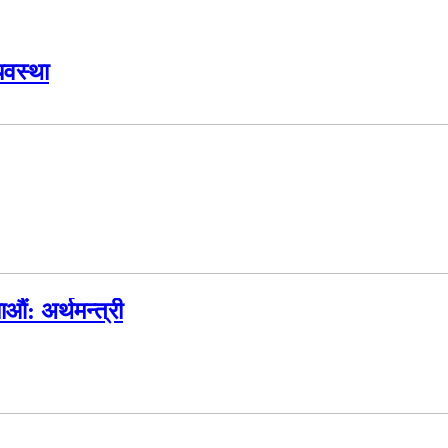
यवस्था
औं: अर्थमन्त्री