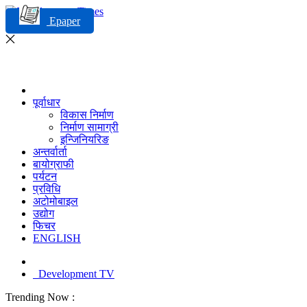
Epaper
पूर्वाधार
विकास निर्माण
निर्माण सामाग्री
इन्जिनियरिङ
अन्तर्वार्ता
बायोग्राफी
पर्यटन
प्रविधि
अटोमोबाइल
उद्योग
फिचर
ENGLISH
Development TV
Trending Now :