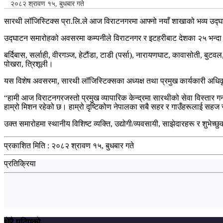
२०८२ श्रावण १५, बुधबार गते
सारथी लॉजिस्टिक्स प्रा.लि.ले आज विराटनगरमा आफ्नो नयाँ शाखाको भव्य उद्घाटन
उद्घाटन समारोहको अवसरमा कम्पनीले विराटनगर र इटहरीबाट देशका २५ भन्दा बढी
बर्दिबास, सर्लाही, वीरगञ्ज, हेटौंडा, टाडी (पर्सा), नारायणघाट, कावासोती, बुटवल, 
पोखरा, त्रिशूली।
यस विशेष अवसरमा, सारथी लॉजिस्टिक्सका अध्यक्ष तथा प्रमुख कार्यकारी अधिकृत
“हामी आज विराटनगरजस्तो प्रमुख व्यापारिक केन्द्रमा सारथीको सेवा विस्तार गर्न प
हाम्रो मिशन रहेको छ। हाम्रो दृष्टिकोण नेपालका सबै सहर र गाउँहरूलाई सहज रूपम
उक्त समारोहमा स्थानीय विशिष्ट व्यक्ति, उद्योगी/व्यवसायी, साझेदारहरू र शुभेच
प्रकाशित मिति :
२०८२ श्रावण १५, बुधबार गते
प्रतिक्रिया
धेरै पढिएको