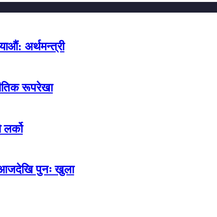
ाऔं: अर्थमन्त्री
नीतिक रूपरेखा
लर्को
 आजदेखि पुनः खुला