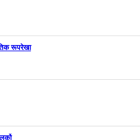
ीतिक रूपरेखा
र्को