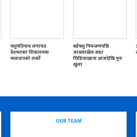
पशुपतिनाथ लगायत
बर्डफ्लु नियन्त्रणपछि
देशभरका शिवालयमा
जावलाखेल सदर
भक्तजनको लर्को
चिडियाखाना आजदेखि पुनः
खुला
OUR TEAM