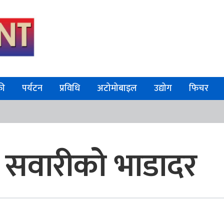
फी
पर्यटन
प्रविधि
अटोमोबाइल
उद्योग
फिचर
क सवारीको भाडादर