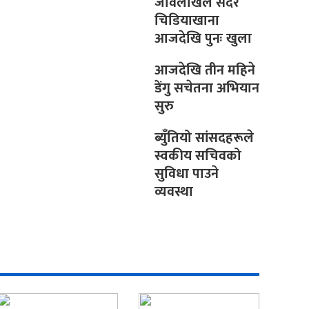
जावलाखेल सदर
चिडियाखाना
आजदेखि पुनः खुला
आजदेखि तीन महिने
डेंगु सचेतना अभियान
सुरु
ब्युँतियो सांसदहरूले
स्वकीय सचिवको
सुविधा पाउने
व्यवस्था