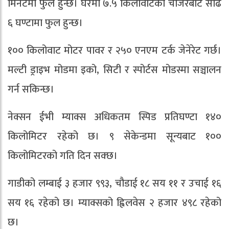
मिनेटमा फुल हुन्छ। घरमा ७.५ किलोवाटको चार्जरबाट साढे
६ घण्टामा फुल हुन्छ।
१०० किलोवाट मोटर पावर र २५० एनएम टर्क जेनेरेट गर्छ।
मल्टी ड्राइभ मोडमा इको, सिटी र स्पोर्टस मोडस्मा सञ्चालन
गर्न सकिन्छ।
नेक्सन ईभी म्याक्स अधिकतम स्पिड प्रतिघण्टा १४०
किलोमिटर रहेको छ। ९ सेकेन्डमा सून्यबाट १००
किलोमिटरको गति दिन सक्छ।
गाडीको लम्बाई ३ हजार ९९३, चौडाई १८ सय ११ र उचाई १६
सय १६ रहेको छ। म्याक्सको ह्विलवेस २ हजार ४९८ रहेको
छ।