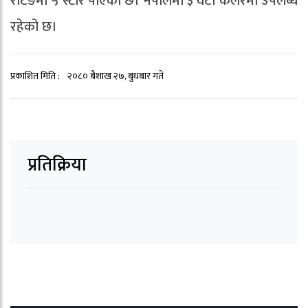
रेटिङमा ५ स्टार पाएको छ। नेपालमा ३ वटा कलरमा उपलब्ध
रहेको छ।
प्रकाशित मिति :
२०८० बैशाख २७, बुधबार गते
प्रतिक्रिया