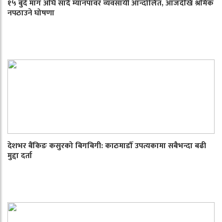
१५ बुँदे माग अघि सार्दै म्यानपावर व्यवसायी आन्दोलित, आजदेखि श्रमिक
नपठाउने घोषणा
देशभर बैंकिङ कसुरको बिगबिगी: काठमाडौँ उपत्यकामा सबैभन्दा बढी
मुद्दा दर्ता