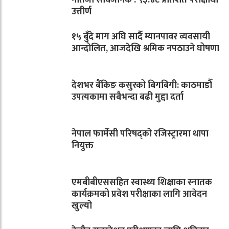
नतिजा सार्वजनिक : ९३.४८ प्रतिशत परीक्षार्थी
उत्तीर्ण
१५ बुँदे माग अघि सार्दै म्यानपावर व्यवसायी
आन्दोलित, आजदेखि श्रमिक नपठाउने घोषणा
देशभर बैंकिङ कसुरको बिगबिगी: काठमाडौँ
उपत्यकामा सबैभन्दा बढी मुद्दा दर्ता
नेपाल फार्मेसी परिषद्को रजिस्ट्रारमा थापा
नियुक्त
एमबीबीएससहित स्वास्थ्य शिक्षाका स्नातक
कार्यक्रमको प्रवेश परीक्षाका लागि आवेदन
खुल्यो