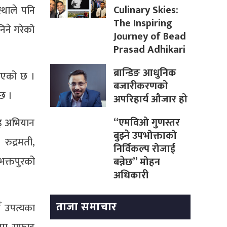
Culinary Skies:
्थाले पनि
The Inspiring
िने गरेको
Journey of Bead
Prasad Adhikari
ब्रान्डिङ आधुनिक
 भएको छ ।
बजारीकरणको
्छ ।
अपरिहार्य औजार हो
“एमविओ गुणस्तर
ाइ अभियान
बुझ्ने उपभोक्ताको
रुद्रमती,
निर्विकल्प रोजाई
भक्तपुरको
बन्नेछ” मोहन
अधिकारी
ताजा समाचार
ँ उपत्यका