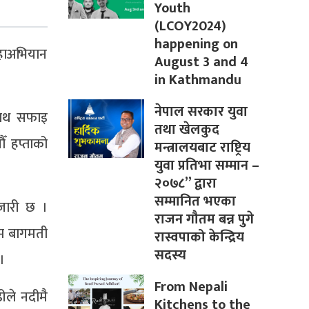
Youth
(LCOY2024)
happening on
महाअभियान
August 3 and 4
in Kathmandu
नेपाल सरकार युवा
 साथ सफाइ
तथा खेलकुद
ँ हप्ताको
मन्त्रालयबाट राष्ट्रिय
युवा प्रतिभा सम्मान –
२०७८” द्वारा
सम्मानित भएका
 जारी छ ।
राजन गौतम बन्न पुगे
्म बागमती
रास्वपाको केन्द्रिय
सदस्य
।
From Nepali
ीले नदीमै
Kitchens to the