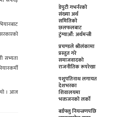
पमा सफाइ
डेपुटी गभर्नरको
संख्या अर्थ
समितिको
भियानबाट
छलफलबाट
 सरकारको
टुंग्याऔं: अर्थमन्त्री
प्रचण्डले श्रीलंकामा
प्रस्तुत गरे
ती सभ्यता
समाजवादको
राजनीतिक रूपरेखा
ियानकर्मी
पशुपतिनाथ लगायत
देशभरका
ुभयो । आज
शिवालयमा
भक्तजनको लर्को
बर्डफ्लु नियन्त्रणपछि