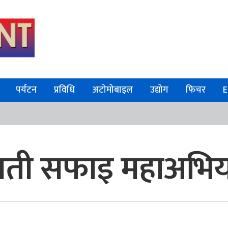
पर्यटन
प्रविधि
अटोमोबाइल
उद्योग
फिचर
E
ागमती सफाइ महाअभि