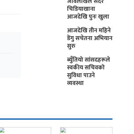
जावलाखेल सदर
चिडियाखाना
आजदेखि पुनः खुला
आजदेखि तीन महिने
डेंगु सचेतना अभियान
सुरु
ब्युँतियो सांसदहरूले
स्वकीय सचिवको
सुविधा पाउने
व्यवस्था