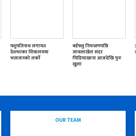
पशुपतिनाथ लगायत
बर्डफ्लु नियन्त्रणपछि
देशभरका शिवालयमा
जावलाखेल सदर
भक्तजनको लर्को
चिडियाखाना आजदेखि पुनः
खुला
OUR TEAM