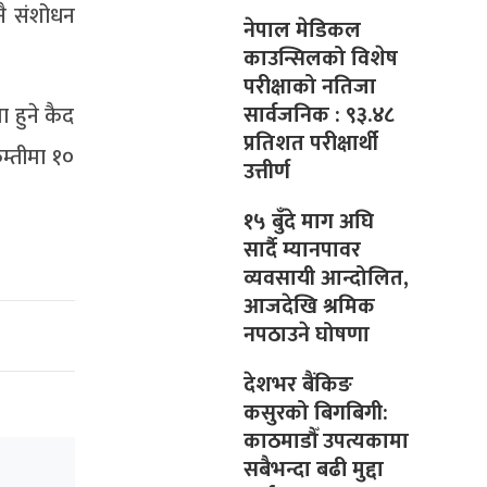
नै संशोधन
नेपाल मेडिकल
काउन्सिलको विशेष
परीक्षाको नतिजा
सार्वजनिक : ९३.४८
ा हुने कैद
प्रतिशत परीक्षार्थी
म्तीमा १०
उत्तीर्ण
१५ बुँदे माग अघि
सार्दै म्यानपावर
व्यवसायी आन्दोलित,
आजदेखि श्रमिक
नपठाउने घोषणा
देशभर बैंकिङ
कसुरको बिगबिगी:
काठमाडौँ उपत्यकामा
सबैभन्दा बढी मुद्दा