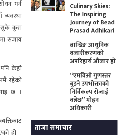
शोधन गर्न
Culinary Skies:
The Inspiring
 व्यवस्था
Journey of Bead
सुकै कुरा
Prasad Adhikari
ुरमा सजाय
ब्रान्डिङ आधुनिक
बजारीकरणको
अपरिहार्य औजार हो
 पनि केही
“एमविओ गुणस्तर
नमै रहेको
बुझ्ने उपभोक्ताको
निर्विकल्प रोजाई
भनाइ छ ।
बन्नेछ” मोहन
अधिकारी
्यक्तिबाट
ताजा समाचार
रिएको हो ।