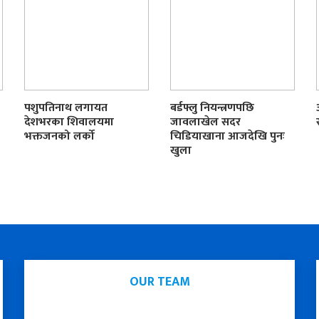
पशुपतिनाथ लगायत
बर्डफ्लु नियन्त्रणपछि
देशभरका शिवालयमा
जावलाखेल सदर
भक्तजनको लर्को
चिडियाखाना आजदेखि पुनः
खुला
OUR TEAM