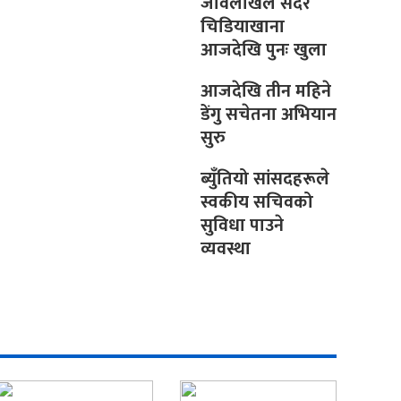
जावलाखेल सदर
चिडियाखाना
आजदेखि पुनः खुला
आजदेखि तीन महिने
डेंगु सचेतना अभियान
सुरु
ब्युँतियो सांसदहरूले
स्वकीय सचिवको
सुविधा पाउने
व्यवस्था