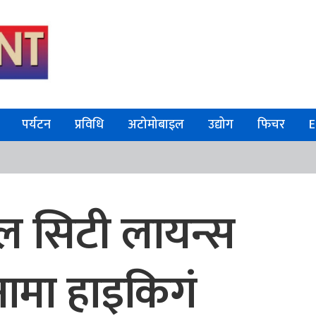
पर्यटन
प्रविधि
अटोमोबाइल
उद्योग
फिचर
E
ल सिटी लायन्स
मा हाइकिगं