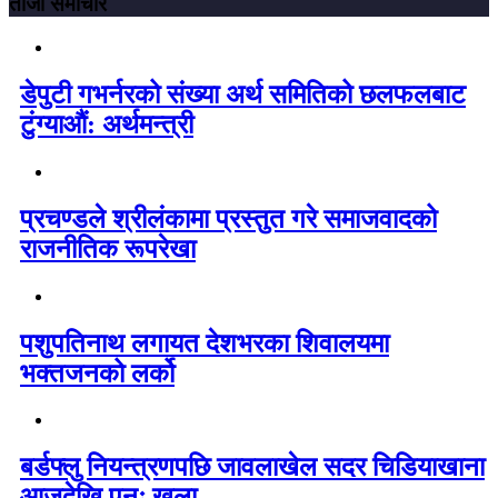
ताजा समाचार
डेपुटी गभर्नरको संख्या अर्थ समितिको छलफलबाट
टुंग्याऔं: अर्थमन्त्री
प्रचण्डले श्रीलंकामा प्रस्तुत गरे समाजवादको
राजनीतिक रूपरेखा
पशुपतिनाथ लगायत देशभरका शिवालयमा
भक्तजनको लर्को
बर्डफ्लु नियन्त्रणपछि जावलाखेल सदर चिडियाखाना
आजदेखि पुनः खुला