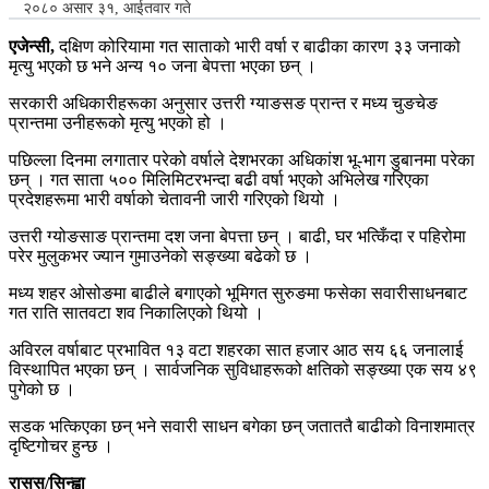
२०८० असार ३१, आईतवार गते
एजेन्सी,
दक्षिण कोरियामा गत साताको भारी वर्षा र बाढीका कारण ३३ जनाको
मृत्यु भएको छ भने अन्य १० जना बेपत्ता भएका छन् ।
सरकारी अधिकारीहरूका अनुसार उत्तरी ग्याङसङ प्रान्त र मध्य चुङचेङ
प्रान्तमा उनीहरूको मृत्यु भएको हो ।
पछिल्ला दिनमा लगातार परेको वर्षाले देशभरका अधिकांश भू-भाग डुबानमा परेका
छन् । गत साता ५०० मिलिमिटरभन्दा बढी वर्षा भएको अभिलेख गरिएका
प्रदेशहरूमा भारी वर्षाको चेतावनी जारी गरिएको थियो ।
उत्तरी ग्योङसाङ प्रान्तमा दश जना बेपत्ता छन् । बाढी, घर भत्किँदा र पहिरोमा
परेर मुलुकभर ज्यान गुमाउनेको सङ्ख्या बढेको छ ।
मध्य शहर ओसोङमा बाढीले बगाएको भूमिगत सुरुङमा फसेका सवारीसाधनबाट
गत राति सातवटा शव निकालिएको थियो ।
अविरल वर्षाबाट प्रभावित १३ वटा शहरका सात हजार आठ सय ६६ जनालाई
विस्थापित भएका छन् । सार्वजनिक सुविधाहरूको क्षतिको सङ्ख्या एक सय ४९
पुगेको छ ।
सडक भत्किएका छन् भने सवारी साधन बगेका छन् जताततै बाढीको विनाशमात्र
दृष्टिगोचर हुन्छ ।
रासस/सिन्ह्वा