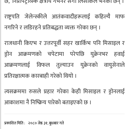
छ,’ निप्रोपेट्रोव्स्क क्षेत्रीय गभर्नर सर्गी लिसाकले भनेका छन् ।
राष्ट्रपति जेलेन्स्कीले आतंकवादीहरूलाई कहिल्यै माफ
नगरिने र लडिरहने प्रतिबद्धता व्यक्त गरेका छन् ।
राजधानी किएभ र उत्तरपूर्वी सहर खार्किभ पनि मिसाइल र
ड्रोन आक्रमणको चपेटामा परेपछि युक्रेनभर हवाई
आक्रमणलाई विफल तुल्याउन युक्रेनको वायुसेनाले
प्रतिरक्षात्मक कारबाही गरेको थियो ।
त्यसक्रममा रुसले प्रहार गरेका केही मिसाइल र ड्रोनलाई
आकाशमा नै निष्क्रिय पारेको बताइएको छ ।
प्रकाशित मिति :
२०८० जेष्ठ ३१, बुधबार गते