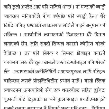
जति ठूलो अपडेट आए पनि सजिलै धान्छ । नौ घण्टाको ब्याट्री
ब्याकअप भनिएकोले पाँच वर्षपछि पनि ब्याट्री हेल्थ धेरै
बिग्रँदा पनि ३ घण्टाको ब्याकअप त सजिलै पाइने अनुमान गर्न
सकिन्छ । साओमीले ल्यापटपको डिजाइनमा धेरै दिमाग
लगाएको छैन, जति सक्दो सिम्पल बनाउने कोसिस गरेको
देखिन्छ । तर पनि स्लिक र सिम्पल डिजाइन बनाउने
चक्करमा अरु धेरै ठूला ब्रान्डले जस्तो कम्प्रोमाइज पनि गरेको
छैन । ल्यापटपको कनेक्टिभिटी र आउटपुटका लागि पोर्टहरु
चाहिन्छन् जसले प्रोडक्टिभिटीमा प्रभाव पार्छ । यस्तो स्लिक
ल्यापटपमा अपत्यारिलो सँग एक थन्डरबोल्ट सहित दुईवटा
यूएसबी पोर्ट दिइएको छ भने फुल साइज एचडीएमआईले
मलाई यसमा सरप्राइज नै दिएको भन्दा पनि हुन्छ । प्रिमियम