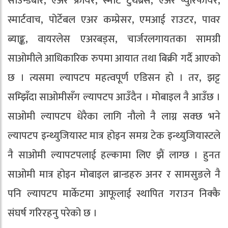
साउन्डबार, एअर फ्रायर, स्मार्ट टुथब्रस, एअर प्युरिफायर,
स्मार्टवाच, पोर्टेबल एअर कम्प्रेसर, एमआई राउटर, पावर
ब्याङ्क, वायरलेस एअरबड्स, चार्जरलगायतका सामग्री
साओमीले आधिकारिक रुपमा आयात तथा बिक्री गर्दै आएको
छ । त्यसमा ल्यापटप महत्वपूर्ण एडिसन हो । तर, झट्ट
सम्झिँदा साओमीसँग ल्यापटप आउँदैन । मोबाइल नै आउँछ ।
साओमी ल्यापटप धेरैका लागि नौलो नै लाग्न सक्छ भने
ल्यापटप इन्थ्युजियास्ट मात्र होइन समग्र टेक इन्थ्युजियास्टले
नै साओमी ल्यापटपलाई हल्कामा लिए झैं लाग्छ । हुनत
साओमी मात्र होइन मोबाइल ब्रान्डहरु अनर र सामसुङले नै
पनि ल्यापटप मार्केटमा आफूलाई स्थापित गराउन निक्कै
संघर्ष गरिरहनु परेको छ ।