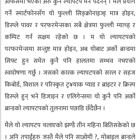
अफिसमा भएका अरु कुनै ल्यापटप मनै पर्दैनन् । मैले प्रयोग
गर्ने स्मार्टफोनसँग यो फुल्ली सिङ्क्रोनाइज्ड् मात्र होइन,
डिस्प्ले पावर र परफरमेन्सका सबै क्षेत्रमा फुल्ली म्याच्ड् र
कम्पिट गर्न सक्षम रहेको छ । म यो ल्यापटपको
परफरमेन्समा सन्तुष्ट मात्र होइन, अब योबाट अर्को ब्रान्डमा
सिफ्ट हुन समेत कुनै पनि हालतमा सम्भव नभएको
स्वघोषणा गर्छु । जसको कारक ल्यापटपको सरल र सहज
किबोर्ड, विशाल र परिस्कृत ट्र¥याक प्याड र ब्राइटर र क्रिस्प
डिस्प्ले हुन् भने डिजाइन र एलिगेन्समा यो कुनै पनि अर्को
ब्रान्डको ल्यापटपको तुलनामा पछाडि छँदैछैन ।
मैले यो ल्यापटप चलाएको झण्डै तीन महिना बितिसकेको छ
। अनि तपाईंहरु जस्तै मैले पनि साओमी ?, मोबाइल ब्रान्डले