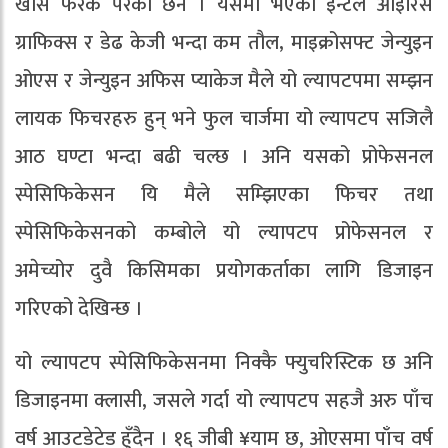
खासै फरक परेको छैन । यसमा भएको इन्टेल आइरिस
ग्राफिक्स र डेढ केजी भन्दा कम तौल, माइक्रोसफ्ट जेन्युइन
ओएस र जेन्युइन अफिस प्याकेज मैले यो ल्यापटपमा सम्झन
लायक फिचरहरु हुन् भने फुल चार्जमा यो ल्यापटप सजिलै
आठ घण्टा भन्दा बढी चल्छ । अनि यसको प्रोफेसनल
स्पेसिफिकेसन यि मैले सम्झिएका फिचर तथा
स्पेसिफिकेसनको कम्बोले यो ल्यापटप प्रोफेसनल र
अमेच्योर दुवै किसिमका प्रयोगकर्ताका लागि डिजाइन
गरिएको देखिन्छ ।
यो ल्यापटप स्पेसिफिकेसनमा निक्कै फ्युचरिस्टिक छ अनि
डिजाइनमा क्लासी, जसले गर्दा यो ल्यापटप सहजै अरु पाँच
वर्ष आउटडेटेड हुँदैन । १६ जीबी ¥याम छ, ओएसमा पाँच वर्ष