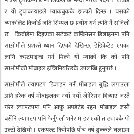
माउस ट्र्याकप्याड म्याजिकल छ भन्दा फरक पर्दैन । किबोर्ड
र यो ट्र्याकप्याडले म्याकबुककै झल्को दिन्छ । यसको
ब्याकलिट किबोर्ड जति सिम्पल छ प्रयोग गर्न त्यति नै सजिलो
छ । किबोर्डमा दिइएका सर्टकर्ट कम्बिनेसन डिजाइनमा पनि
साओमीले प्रशस्तै ध्यान दिएको देखिन्छ, डेडिकेटेड एपका
लागि कस्टमाइज्ड गर्न मिल्ने यो म्याक्रो कि को पनि
साओमीको मोबाइल इन्जिनियरिङकै उपलब्धि हुनुपर्छ ।
साओमीले ल्यापटप डिजाइन गर्न मोबाइल बुद्धि लगाउला
अनि हरेक वर्ष मोबाइलका नयाँ नयाँ जेनेरेसन भित्र्याए जस्तै
गरेर ल्यापटपमा पनि आफू अपडेटेड रहन मोबाइल जस्तै
बर्सेनि ल्यापटप पनि फेर्नुपर्ला भनेर म डराएको त ठ्याक्कै पो
उल्टो देखियो । एकपल्ट किनेपछि पाँच वर्ष ढुक्कले चलाउन