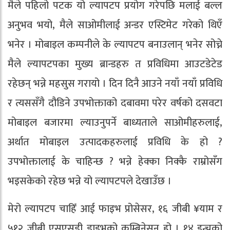
मैले पहिलो पटक यो ल्यापटप प्रयोग गरेपछि मलाई बल्ल
अनुभव भयो, मैले साओमीलाई अन्डर एस्टिमेट गरेको थिएँ
भनेर । मोबाइल कम्पनीले के ल्यापटप बनाउलान् भनेर सोच्ने
मैले ल्यापटपका मुख्य ब्रान्डहरु त प्रविधिमा आउटडेटेड
रहेछन् भन्ने महसुस गरायो । दिन दिनै आउने नयाँ नयाँ प्रविधि
र त्यससँगै दौडिने उपभोक्ताको दबावमा परेर वर्षको दसवटा
मोबाइल बजारमा ल्याउनुपर्ने बाध्यताले साओमीहरुलाई,
अर्थात मोबाइल उत्पादकहरुलाई प्रविधि के हो ?
उपभोक्तालाई के चाहिन्छ ? भन्ने हेक्का निक्कै राम्रोसँग
भइसकेको रहेछ भन्ने यो ल्यापटपले देखाउँछ ।
मेरो ल्यापटप चाहिँ आई फाइभ प्रोसेसर, १६ जीबी ¥याम र
५१२ जीबी एसएसडी ड्राइभको कम्बिनेसन हो । १४ इन्चको